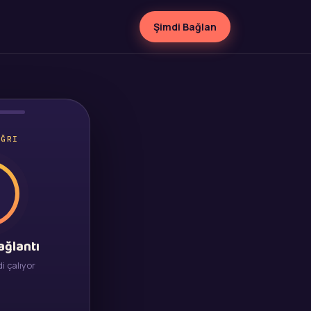
Şimdi Bağlan
AĞRI
S
ağlantı
di çalıyor