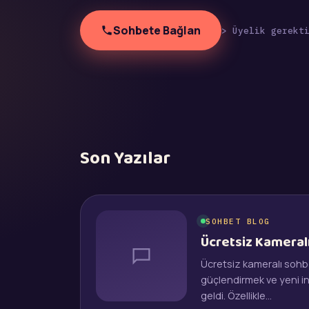
Sohbete Bağlan
> Üyelik gerekt
Son Yazılar
SOHBET BLOG
Ücretsiz Kameral
Ücretsiz kameralı sohbet
güçlendirmek ve yeni in
geldi. Özellikle…