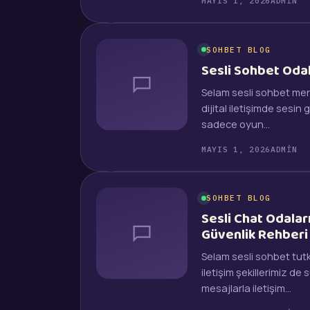
MAYIS 1, 2026
ADMIN
SOHBET BLOG
Sesli Sohbet Odal
Selam sesli sohbet mera
dijital iletişimde sesin
sadece oyun…
MAYIS 1, 2026
ADMIN
SOHBET BLOG
Sesli Chat Odalar
Güvenlik Rehberi
Selam sesli sohbet tut
iletişim şekillerimiz de 
mesajlarla iletişim…