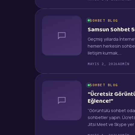
SOHBET BLOG
Samsun Sohbet 
Geçmiş yıllarda İnterne
hemen herkesin sohbet et
iletişim kurmak,…
MAYIS 2, 2026
ADMIN
SOHBET BLOG
“Ücretsiz Görüntü
Eğlence!”
“Görüntülü sohbet odala
sohbetler yapın. Ücret
Jitsi Meet ve Skype yer a