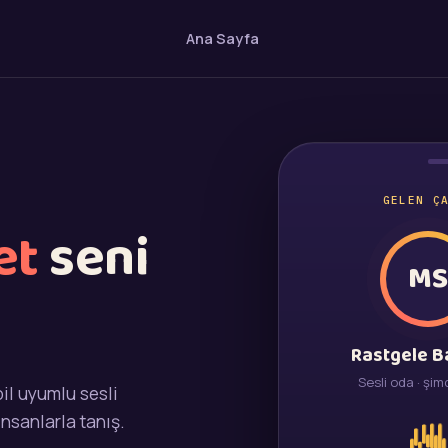
Ana Sayfa
GELEN Ç
et
seni
M
Rastgele B
Sesli oda · şim
il uyumlu sesli
insanlarla tanış.